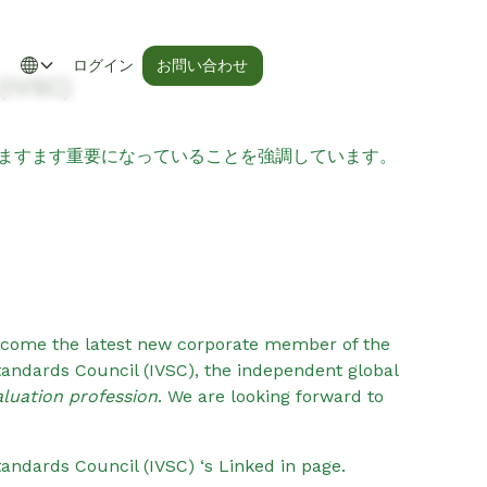
お問い合わせ
ログイン
(IVSC)
がますます重要になっていることを強調しています。
become the latest new corporate member of the
Standards Council (IVSC), the independent global
aluation profession
. We are looking forward to
tandards Council (IVSC) ‘s Linked in page.