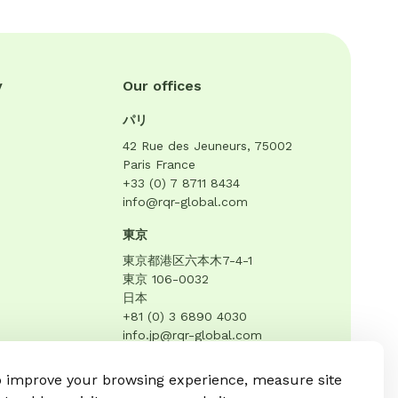
y
Our offices
パリ
42 Rue des Jeuneurs, 75002
Paris France
+33 (0) 7 8711 8434
info@rqr-global.com
東京
東京都港区六本木7-4-1
東京 106-0032
日本
+81 (0) 3 6890 4030
info.jp@rqr-global.com
o improve your browsing experience, measure site