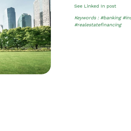
See Linked In post
Keywords : #banking #
#realestatefinancing